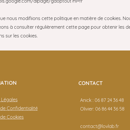
ools.google.com/dlpage/gaoptout?hl=fr
 que nous modifiions cette politique en matière de cookies. N
ns à consulter régulièrement cette page pour obtenir les d
ns sur les cookies.
MATION
CONTACT
 Légales
Anick : 06 87 24 36 48
 de Confidentialité
Olivier: 06 86 44 36 58
e de Cookies
contact@lovlab.fr