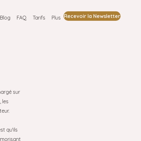
Recevoir la Newsletter
Blog
FAQ
Tarifs
Plus
s
chargé sur
 les
teur.
t qu'ils
émorisant