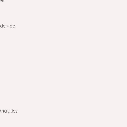
ter
ide » de
Analytics