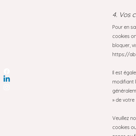
4. Vos c
Pour en sa
cookies on
bloquer, vi
https://a
Il est éga
modifiant 
généraleme
» de votre
Veuillez n
cookies ou