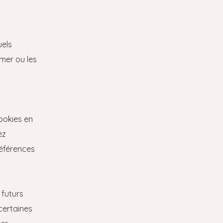
uels
mer ou les
ookies en
ez
références
 futurs
certaines