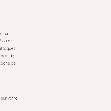
our un
é ou de
-attaques,
art, iii)
cacité de
 sur votre