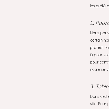
les préfér
2. Pour
Nous pouvo
certain no
protection 
ii) pour vo
pour contr
notre servi
3. Tabl
Dans cette
site. Pour 