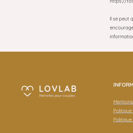
https://t
Il se peut
encourageo
informatio
INFOR
LOVLAB
Retraites pour couples
Mentions
Politique
Politiqu