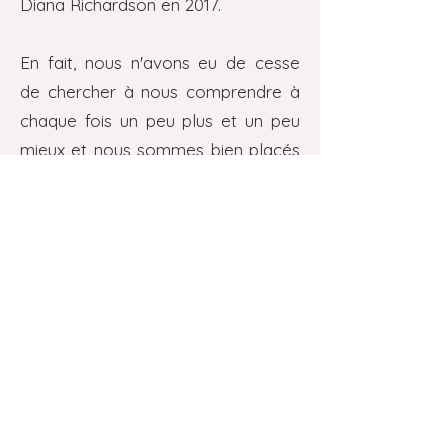
Diana Richardson en 2017.
En fait, nous n'avons eu de cesse
de chercher à nous comprendre à
chaque fois un peu plus et un peu
mieux et nous sommes bien placés
pour témoigner de l'énergie à
injecter dans un couple pour qu'il
fasse "plus" que fonctionner. Nous
avions besoin de retrouver une
réelle confiance dans l'idée qu'un
couple puisse soutenir l'élan de vie
de chacun et lui permettre de
s'épanouir, de trouver comment
rester libre et engagé à la fois.